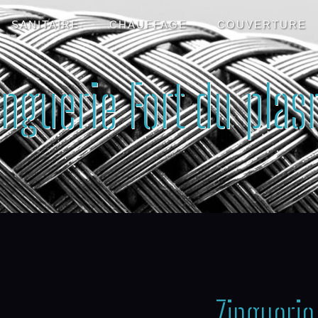
SANITAIRE
CHAUFFAGE
COUVERTURE
inguerie Fort du plas
Zinguerie