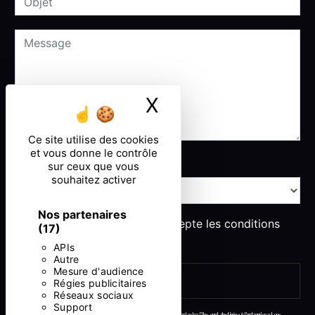
X
Masquer le ban
Ce site utilise des cookies
et vous donne le contrôle
Combien font dix plus quatre
sur ceux que vous
souhaitez activer
Nos partenaires
En cochant cette case, j'accepte les conditions
(17)
particulières ci-dessous **
APIs
Autre
Mesure d'audience
ENVOYER
Régies publicitaires
Réseaux sociaux
Support