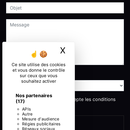
X
Masquer le ban
Ce site utilise des cookies
et vous donne le contrôle
Combien font deux plus cinq
sur ceux que vous
souhaitez activer
Nos partenaires
En cochant cette case, j'accepte les conditions
(17)
particulières ci-dessous **
APIs
Autre
Mesure d'audience
ENVOYER
Régies publicitaires
Réseaux sociaux