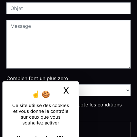
Combien font un plus zero
X
Masquer le ban
En cochant cette case, j'accepte les conditions
Ce site utilise des cookies
et vous donne le contrôle
particulières ci-dessous **
sur ceux que vous
souhaitez activer
ENVOYER