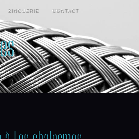
ZINGUERIE
CONTACT
es
e à Les chalesmes