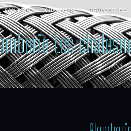
SANITAIRE
CHAUFFAGE
COUVERTURE
lomberie Les chalesm
Plomberi