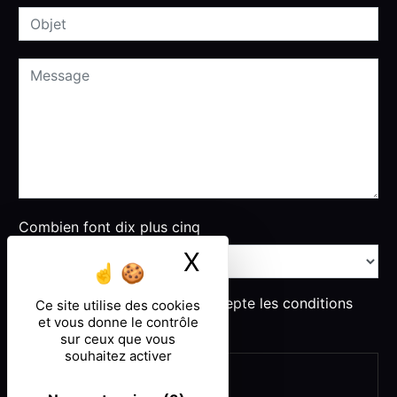
Combien font dix plus cinq
X
Masquer le ban
En cochant cette case, j'accepte les conditions
Ce site utilise des cookies
et vous donne le contrôle
particulières ci-dessous **
sur ceux que vous
souhaitez activer
ENVOYER