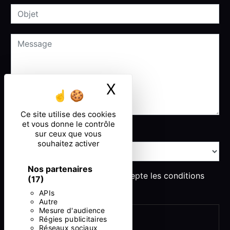
X
Masquer le ban
Ce site utilise des cookies
et vous donne le contrôle
Combien font huit plus un
sur ceux que vous
souhaitez activer
Nos partenaires
En cochant cette case, j'accepte les conditions
(17)
particulières ci-dessous **
APIs
Autre
Mesure d'audience
ENVOYER
Régies publicitaires
Réseaux sociaux